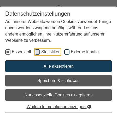
VIBSS.DE
Datenschutzeinstellungen
Auf unserer Webseite werden Cookies verwendet. Einige
davon werden zwingend benötigt, während es uns
Startseite
News
Der „Widerrufsbutton“ im neuen § 356a BGB
andere ermöglichen, Ihre Nutzererfahrung auf unserer
Webseite zu verbessern.
Vorlesen
Informationen zum Readspeaker öffnen
Essenziell
Statistiken
Externe Inhalte
Der „Widerrufsbutton“ im
Alle akzeptieren
neuen § 356a BGB
Speichern & schließen
10.06.2026
Nur essenzielle Cookies akzeptieren
Handlungsbedarf für Sportvereine?!
Mit der Gesetzesänderung zum 19. Juni 2026
Weitere Informationen anzeigen
kommt eine neue Pflicht auf viele Sportvereine zu: