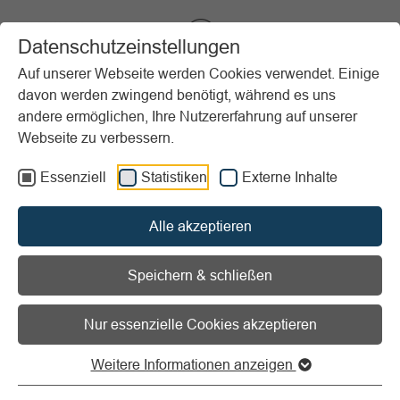
VIBSS.DE
Datenschutzeinstellungen
Auf unserer Webseite werden Cookies verwendet. Einige
davon werden zwingend benötigt, während es uns
Startseite
Sportpraxis
Großgeräteaufbauten
andere ermöglichen, Ihre Nutzererfahrung auf unserer
Eigenen Aufbau einreichen
Webseite zu verbessern.
Essenziell
Statistiken
Externe Inhalte
Vorlesen
Informationen zum Readspeaker öffnen
Alle akzeptieren
Großgeräteaufbau einreichen
Speichern & schließen
Sie haben einen eigenen Großgeräteaufbau, welchen Sie
gerne in unserer Sammlung sehen möchten? Wir freuen
uns über Ihre Ideen!
Nur essenzielle Cookies akzeptieren
Senden Sie uns eine Kurzbeschreibung und (wenn
Weitere Informationen anzeigen
möglich) einer Zeichnung/ Bild des Aufbaus und per E-
Mail an
socialmedia@lsb.nrw