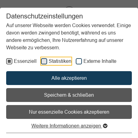
VIBSS.DE
Datenschutzeinstellungen
Auf unserer Webseite werden Cookies verwendet. Einige
davon werden zwingend benötigt, während es uns
Startseite
Vereinsmanagement
Marketing
andere ermöglichen, Ihre Nutzererfahrung auf unserer
Veranstaltungsmanagement
Webseite zu verbessern.
Essenziell
Statistiken
Externe Inhalte
Vorlesen
Informationen zum Readspeaker öffnen
Alle akzeptieren
Veranstaltungsmanagement
im Verein
Speichern & schließen
Nur essenzielle Cookies akzeptieren
Weitere Informationen anzeigen
Grundlagen