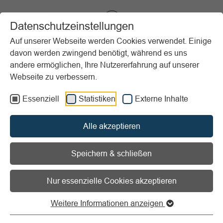
VIBSS.DE
Datenschutzeinstellungen
Auf unserer Webseite werden Cookies verwendet. Einige
davon werden zwingend benötigt, während es uns
Startseite
Sportpraxis
Sport & Theorie
Klinikwissen Sportmedizin
andere ermöglichen, Ihre Nutzererfahrung auf unserer
Webseite zu verbessern.
Vorlesen
Informationen zum Readspeaker öffnen
Essenziell
Statistiken
Externe Inhalte
Klinikwissen Sportmedizin
Alle akzeptieren
Speichern & schließen
Prävention und Gesundheitsförderung
Nur essenzielle Cookies akzeptieren
Weitere Informationen anzeigen
Training, Belastung und