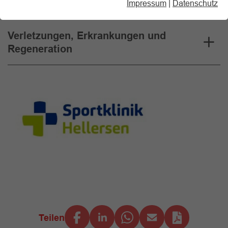
Leistungsentwicklung
Impressum
|
Datenschutz
Verletzungen, Erkrankungen und
Regeneration
Teilen