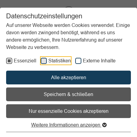
VIBSS.DE
Datenschutzeinstellungen
Auf unserer Webseite werden Cookies verwendet. Einige
davon werden zwingend benötigt, während es uns
Startseite
Vereinsmanagement
Vergütung & Mitarbeit
andere ermöglichen, Ihre Nutzererfahrung auf unserer
Abhängige Beschäftigung
Webseite zu verbessern.
Essenziell
Statistiken
Externe Inhalte
Vorlesen
Informationen zum Readspeaker öffnen
Alle akzeptieren
Abhängige Beschäftigung
Speichern & schließen
Nur essenzielle Cookies akzeptieren
Merkmale der
Arbeitnehmereigenschaft
Weitere Informationen anzeigen
Arbeitsrechtliche, sozialversicherungs- und