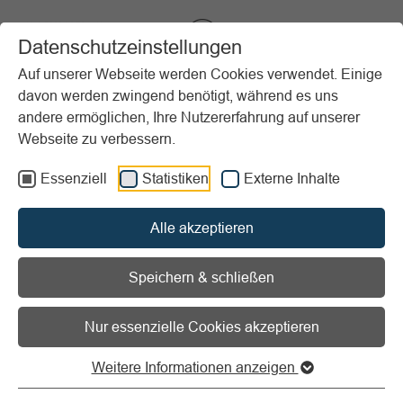
VIBSS.DE
Datenschutzeinstellungen
Auf unserer Webseite werden Cookies verwendet. Einige
davon werden zwingend benötigt, während es uns
Startseite
Vereinsmanagement
Sporträume & Umwelt
andere ermöglichen, Ihre Nutzererfahrung auf unserer
Nachhaltige und moderne Sportstätten
Webseite zu verbessern.
Essenziell
Statistiken
Externe Inhalte
Vorlesen
Informationen zum Readspeaker öffnen
Alle akzeptieren
Broschüren zu modernen,
energieeffizienten und
Speichern & schließen
nachhaltigen Sportstätten
Nur essenzielle Cookies akzeptieren
und Sporträumen
Weitere Informationen anzeigen