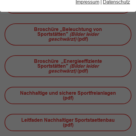
Impressum
|
Datenschutz
Broschüre „Abbau von Barrieren in
bestehenden Sportstätten“ (pdf)
Broschüre „Beleuchtung von
Sportstätten"
(Bilder leider
geschwärzt)
(pdf)
Broschüre „Energieeffiziente
Sportstätten"
(Bilder leider
geschwärzt)
(pdf)
Nachhaltige und sichere Sportfreianlagen
(pdf)
Leitfaden Nachhaltiger Sportstaettenbau
(pdf)