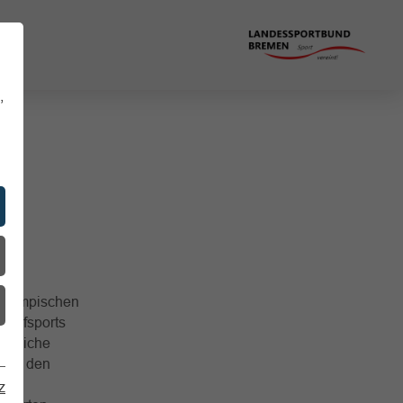
,
 Olympischen
ampfsports
perliche
h an den
n.
z