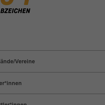
bände/Vereine
er*innen
tler*innen