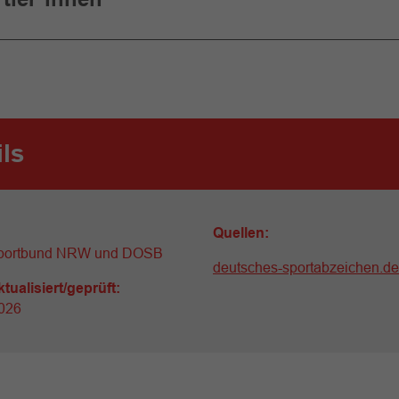
ils
Quellen:
portbund NRW und DOSB
deutsches-sportabzeichen.de
ktualisiert/geprüft:
026