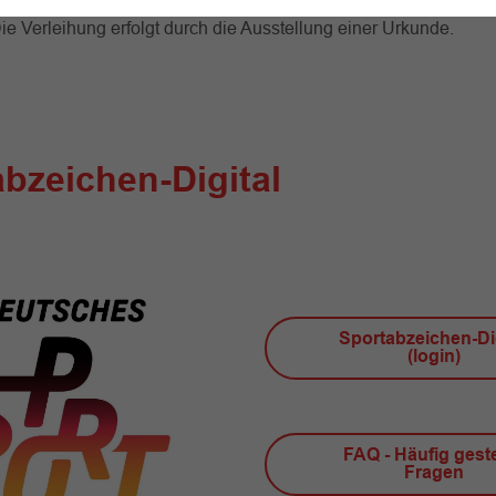
 ist das erfolgreiche Absolvieren der in diesem Regelwerk gef
ie Verleihung erfolgt durch die Ausstellung einer Urkunde.
bzeichen-Digital
Sportabzeichen-Dig
(login)
FAQ - Häufig geste
Fragen