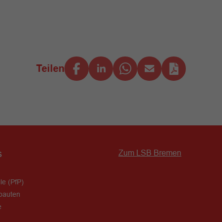
Teilen
s
Zum LSB Bremen
le (PfP)
bauten
e