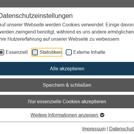
ent
Sportpraxis
Aktuelles
Datenschutzeinstellungen
Auf unserer Webseite werden Cookies verwendet. Einige davon
werden zwingend benötigt, während es uns andere ermöglichen
Ihre Nutzererfahrung auf unserer Webseite zu verbessern.
ichen
Essenziell
Statistiken
Externe Inhalte
nen zum Readspeaker öffnen
Alle akzeptieren
eutsche Sportabzeichen
Speichern & schließen
 Sportabzeichen (DSA) ist eine Auszeichnung des Deutschen
Nur essenzielle Cookies akzeptieren
(DOSB). Es ist die höchste Auszeichnung außerhalb des Wettk
Leistungsabzeichen für überdurchschnittliche und vielseitige kör
Weitere Informationen anzeigen
gkeit verliehen. Die zu erbringenden Leistungen orientieren sic
rundfähigkeiten Ausdauer, Kraft, Schnelligkeit und Koordinatio
Impressum
|
Datenschut