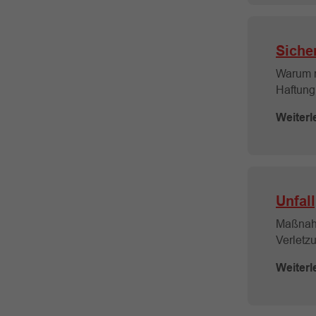
Siche
Warum r
Haftung
Weiterl
Unfal
Maßnahm
Verletz
Weiterl