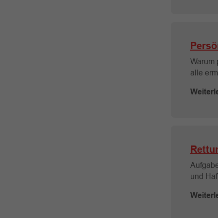
Persö
Warum p
alle erm
Weiterl
Rett
Aufgaben
und Haf
Weiterl