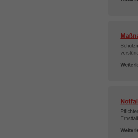
Maßna
Schutzm
verständ
Weiterl
Notfal
Pflichte
Ernstfall
Weiterl