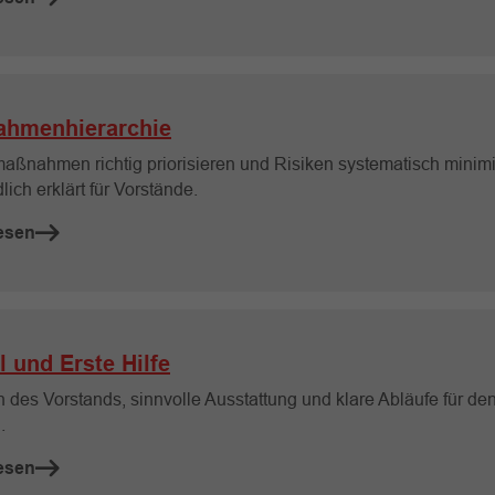
hmenhierarchie
aßnahmen richtig priorisieren und Risiken systematisch minim
lich erklärt für Vorstände.
esen
l und Erste Hilfe
n des Vorstands, sinnvolle Ausstattung und klare Abläufe für de
.
esen