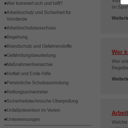
Vorausse
Wer kümmert sich und hilft?
im Spor
Arbeitsschutz und Sicherheit für
Weiterl
Vorstände
Arbeitsschutzausschuss
Begehung
Brandschutz und Gefahrenstoffe
Wer k
Gefährdungsbeurteilung
Wer unt
Maßnahmenhierarchie
Regelbet
Notfall und Erste Hilfe
Weiterl
Persönliche Schutzausrüstung
Rettungsschwimmer
Sicherheitstechnische Überprüfung
Unfallprävention im Verein
Arbei
Unterweisungen
Welche P