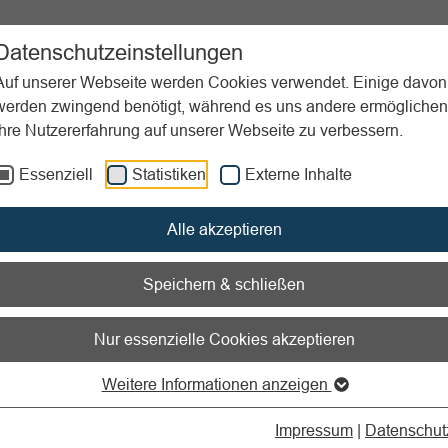
ent
Sportpraxis
Aktuelles
Datenschutzeinstellungen
Auf unserer Webseite werden Cookies verwendet. Einige davon
werden zwingend benötigt, während es uns andere ermöglichen
Ihre Nutzererfahrung auf unserer Webseite zu verbessern.
m Sport
Essenziell
Statistiken
Externe Inhalte
nen zum Readspeaker öffnen
Alle akzeptieren
rheit im Sport
Speichern & schließen
Nur essenzielle Cookies akzeptieren
Weitere Informationen anzeigen
elfer*innen Ausbildung
Impressum
|
Datenschut