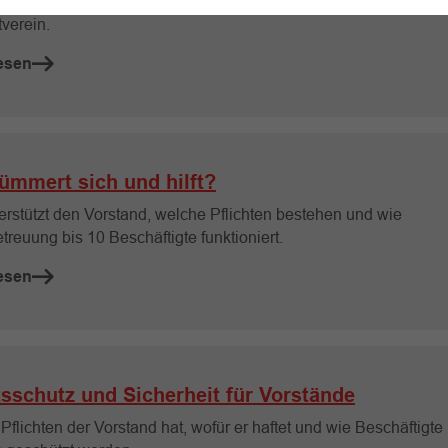
tzungen, Inhalte und Ablauf verständlich erklärt – für mehr Sic
tverein.
esen
ümmert sich und hilft?
erstützt den Vorstand, welche Pflichten bestehen und wie
reuung bis 10 Beschäftigte funktioniert.
esen
tsschutz und Sicherheit für Vorstände
flichten der Vorstand hat, wofür er haftet und wie Beschäftigte