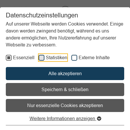
VIBSS.DE
Datenschutzeinstellungen
Auf unserer Webseite werden Cookies verwendet. Einige
davon werden zwingend benötigt, während es uns
Startseite
Vereinsmanagement
Marketing
Analyse
andere ermöglichen, Ihre Nutzererfahrung auf unserer
Webseite zu verbessern.
Vorlesen
Informationen zum Readspeaker öffnen
Essenziell
Statistiken
Externe Inhalte
Marketing Analyse
Alle akzeptieren
Speichern & schließen
Grundlagen
Nur essenzielle Cookies akzeptieren
Weitere Informationen anzeigen
Analysen