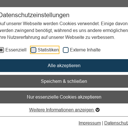
ent
Sportpraxis
Aktuelles
Datenschutzeinstellungen
Auf unserer Webseite werden Cookies verwendet. Einige davon
werden zwingend benötigt, während es uns andere ermöglichen
Ihre Nutzererfahrung auf unserer Webseite zu verbessern.
 Organisation & Planung
Essenziell
Statistiken
Externe Inhalte
nen zum Readspeaker öffnen
Alle akzeptieren
ltung, Organisation und
Speichern & schließen
ung
Nur essenzielle Cookies akzeptieren
Weitere Informationen anzeigen
Impressum
|
Datenschut
g