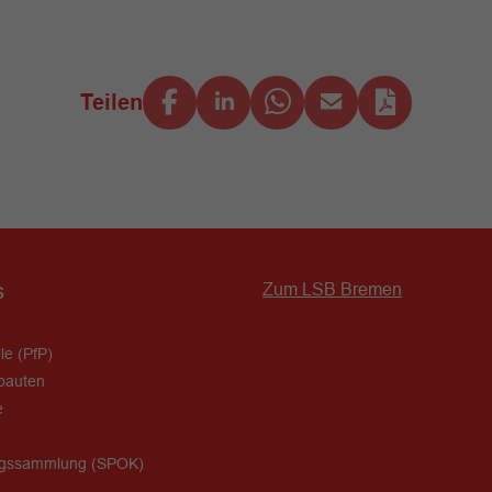
Teilen
s
Zum LSB Bremen
le (PfP)
bauten
e
ngssammlung (SPOK)