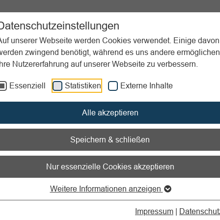
ent
Sportpraxis
Aktuelles
Datenschutzeinstellungen
Auf unserer Webseite werden Cookies verwendet. Einige davon
werden zwingend benötigt, während es uns andere ermöglichen
Ihre Nutzererfahrung auf unserer Webseite zu verbessern.
ema E-Sport
Essenziell
Statistiken
Externe Inhalte
nen zum Readspeaker öffnen
Alle akzeptieren
views zum Thema E-Sport
Speichern & schließen
Nur essenzielle Cookies akzeptieren
Weitere Informationen anzeigen
kt E-Sport mit Miriam Langeleh
Impressum
|
Datenschut