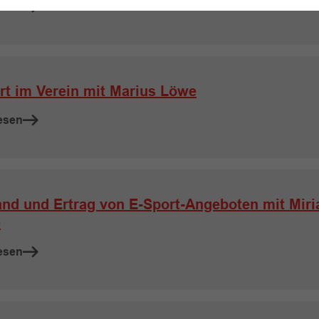
esen
rt im Verein mit Marius Löwe
esen
nd und Ertrag von E-Sport-Angeboten mit Mir
e
esen