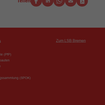
Teilen
s
Zum LSB Bremen
le (PfP)
bauten
e
ngssammlung (SPOK)