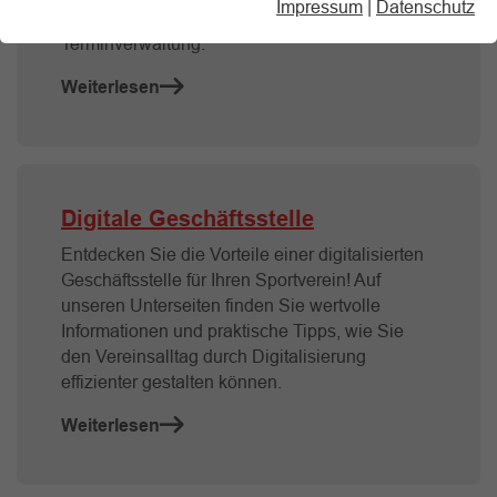
Impressum
|
Datenschutz
Mitgliederverwaltung, Beitragsverwaltung oder
Terminverwaltung.
Weiterlesen
Digitale Geschäftsstelle
Entdecken Sie die Vorteile einer digitalisierten
Geschäftsstelle für Ihren Sportverein! Auf
unseren Unterseiten finden Sie wertvolle
Informationen und praktische Tipps, wie Sie
den Vereinsalltag durch Digitalisierung
effizienter gestalten können.
Weiterlesen