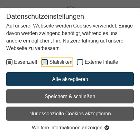
VIBSS.DE
Datenschutzeinstellungen
Auf unserer Webseite werden Cookies verwendet. Einige
davon werden zwingend benötigt, während es uns
Startseite
Vereinsmanagement
Digitalisierung
Vereinsalltag
andere ermöglichen, Ihre Nutzererfahrung auf unserer
Webseite zu verbessern.
Vorlesen
Informationen zum Readspeaker öffnen
Essenziell
Statistiken
Externe Inhalte
Vereinsalltag
Alle akzeptieren
Speichern & schließen
Vereinsmanagement
Nur essenzielle Cookies akzeptieren
Um Ihren Verein optimal zu führen, steht die
Weitere Informationen anzeigen
regelmäßige Verwaltungsarbeit auf der Agenda.
Sei es beispielsweise die klassische