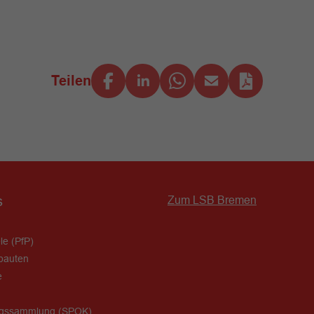
Teilen
s
Zum LSB Bremen
le (PfP)
bauten
e
ngssammlung (SPOK)