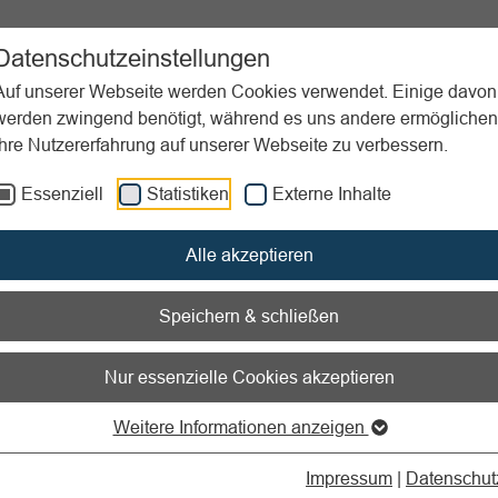
ent
Sportpraxis
Aktuelles
Datenschutzeinstellungen
Auf unserer Webseite werden Cookies verwendet. Einige davon
werden zwingend benötigt, während es uns andere ermöglichen
Ihre Nutzererfahrung auf unserer Webseite zu verbessern.
enmanagement
Essenziell
Statistiken
Externe Inhalte
nen zum Readspeaker öffnen
Alle akzeptieren
ektronische Rechnungen
tronische Rechnung sind Pflicht: Welche Vereine betroffen sind
Speichern & schließen
he Pflichten gelten, welche Fristen greifen und wie die Umstel
ngt.
Nur essenzielle Cookies akzeptieren
terlesen
Weitere Informationen anzeigen
Impressum
|
Datenschut