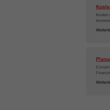
Koste
Kosten 
bessere
Weiterl
Planu
Einnahm
Finanzm
Weiterl