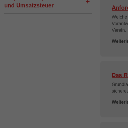
und Umsatzsteuer
Anfor
Welche 
Verantw
Verein.
Weiterl
Das R
Grundla
sichere
Weiterl