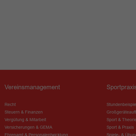
Vereinsmanagement
Sportpraxi
Recht
Stundenbeispie
Steuern & Finanzen
Großgeräteauf
Vergütung & Mitarbeit
Sport & Theori
Versicherungen & GEMA
Sport & Praxis
Ehrenamt & Personalentwicklung
Spiele- & Übu