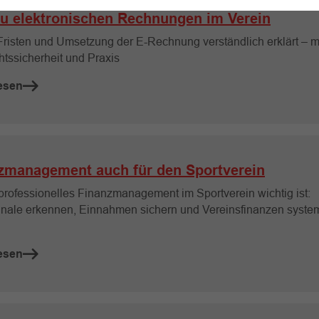
u elektronischen Rechnungen im Verein
 Fristen und Umsetzung der E-Rechnung verständlich erklärt – mi
htssicherheit und Praxis
esen
zmanagement auch für den Sportverein
rofessionelles Finanzmanagement im Sportverein wichtig ist:
nale erkennen, Einnahmen sichern und Vereinsfinanzen syste
esen