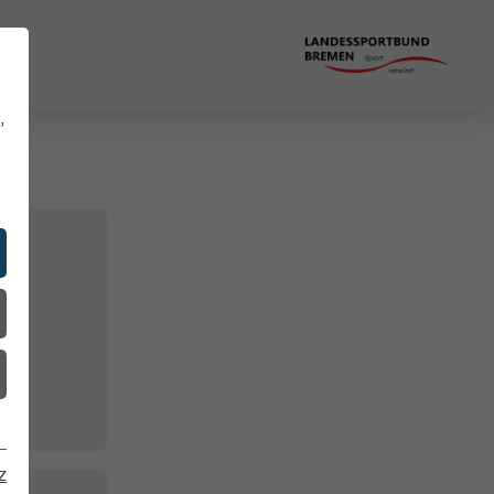
,
,
lung
z