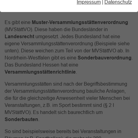
Impressum
|
Datenschutz
Versammlungsstättenverordnung
(VStättVO) zu
beachten.
Es gibt eine
Muster-Versammlungsstättenverordnung
(MVStättVO). Diese haben die Bundesländer in
Landesrecht
umgesetzt. Jedes Bundesland hat eine
eigene Versammlungsstättenverordnung (Beispiele siehe
unten). Diese weichen zum Teil von der MVStättVO ab. In
Nordrhein-Westfalen gibt es eine
Sonderbauverordnung
.
Das Bundesland Hessen hat eine
Versammlungsstättenrichtlinie
.
Versammlungsstätten sind nach der Begriffsbestimmung
der Versammlungsstättenverord­nung bauliche Anlagen,
die für die gleichzeitige Anwesenheit vieler Men­schen bei
Veranstaltungen, z.B. im Sport bestimmt sind (§ 2 I
MVStättVO). Es handelt sich baurechtlich um
Sonderbauten
.
So sind beispielsweise bereits bei Veranstaltungen in