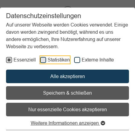
VIBSS.DE
Datenschutzeinstellungen
Auf unserer Webseite werden Cookies verwendet. Einige
davon werden zwingend benötigt, während es uns
Startseite
Vereinsmanagement
Marketing
andere ermöglichen, Ihre Nutzererfahrung auf unserer
Veranstaltungsmanagement
Rechtliche Aspekte
Webseite zu verbessern.
Versammlungsstättenverordnung
Essenziell
Statistiken
Externe Inhalte
Vorlesen
Informationen zum Readspeaker öffnen
Alle akzeptieren
Versammlungsstättenverordn
Speichern & schließen
Baurechtliche Vorgaben für
Nur essenzielle Cookies akzeptieren
Veranstaltungen in großen Räumen
Weitere Informationen anzeigen
Beim Bau und Betrieb von Versammlungsstätten sind ab
einer bestimmten Größenordnung die Vorgaben der