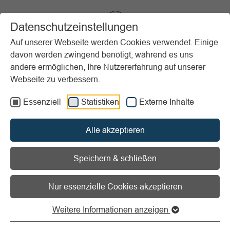
VIBSS.DE
Datenschutzeinstellungen
Auf unserer Webseite werden Cookies verwendet. Einige
davon werden zwingend benötigt, während es uns
Startseite
Vereinsmanagement
Marketing
Sponsoring
andere ermöglichen, Ihre Nutzererfahrung auf unserer
Sponsoringvertrag
Webseite zu verbessern.
Essenziell
Statistiken
Externe Inhalte
Vorlesen
Informationen zum Readspeaker öffnen
Alle akzeptieren
Sponsoringvertrag
Speichern & schließen
Nur essenzielle Cookies akzeptieren
Grundlagen Sponsoringvertrag
Weitere Informationen anzeigen
Zusammenarbeit schriftlich regeln, Rechte und
Pflichten festlegen und Risiken in der