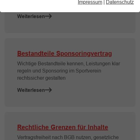
Impressum
|
Datenschutz
Sponsoringpartnerschaft minimieren
Weiterlesen
Bestandteile Sponsoringvertrag
Wichtige Bestandteile kennen, Leistungen klar
regeln und Sponsoring im Sportverein
rechtssicher gestalten
Weiterlesen
Rechtliche Grenzen für Inhalte
Vertragsfreiheit nach BGB nutzen, gesetzliche